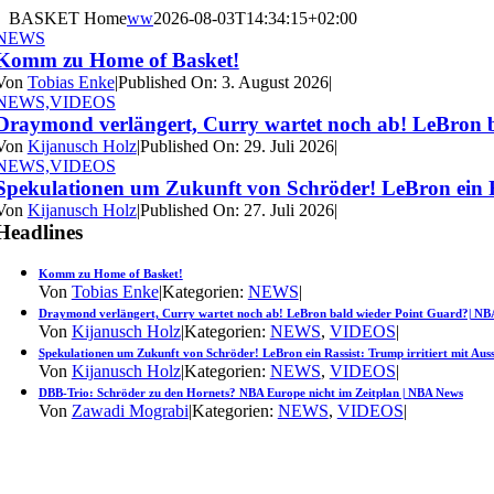
BASKET Home
ww
2026-08-03T14:34:15+02:00
NEWS
Komm zu Home of Basket!
Von
Tobias Enke
|
Published On: 3. August 2026
|
NEWS,VIDEOS
Draymond verlängert, Curry wartet noch ab! LeBron 
Von
Kijanusch Holz
|
Published On: 29. Juli 2026
|
NEWS,VIDEOS
Spekulationen um Zukunft von Schröder! LeBron ein R
Von
Kijanusch Holz
|
Published On: 27. Juli 2026
|
Headlines
Komm zu Home of Basket!
Von
Tobias Enke
|
Kategorien:
NEWS
|
Draymond verlängert, Curry wartet noch ab! LeBron bald wieder Point Guard?| N
Von
Kijanusch Holz
|
Kategorien:
NEWS
,
VIDEOS
|
Spekulationen um Zukunft von Schröder! LeBron ein Rassist: Trump irritiert mit Au
Von
Kijanusch Holz
|
Kategorien:
NEWS
,
VIDEOS
|
DBB-Trio: Schröder zu den Hornets? NBA Europe nicht im Zeitplan | NBA News
Von
Zawadi Mograbi
|
Kategorien:
NEWS
,
VIDEOS
|