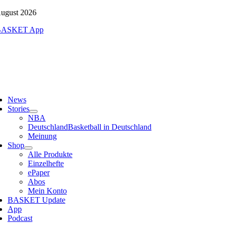
Zum
August 2026
Inhalt
springen
ggle
vigation
News
Stories
NBA
Deutschland
Basketball in Deutschland
Meinung
Shop
Alle Produkte
Einzelhefte
ePaper
Abos
Mein Konto
BASKET Update
App
Podcast